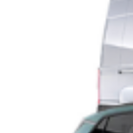
Polo dello Stampaggio in crisi nell’Alto
Canavese: l’allarme della Fiom su energia e
costi in aumento
Il distretto dello stampaggio a caldo dell’Alto Canavese, tra
Busano, Forno Canavese e Rivara, torna a fare i conti con una
fase di forte difficoltà. A lanciare l’allarme è la Fiom-Cgil, che
evidenzia rischi concreti per l’intero comparto in assenza di un
miglioramento del contesto internazionale. «Tra il 2013 e il
2023 in Italia le […]
Leggi Tutto
13/04/2026