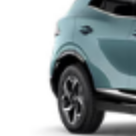
Economia, le imprese canavesane resistono
nonostante le tensioni globali: crescono i
costi, cala la redditività
Il sistema economico del Canavese mostra segnali di tenuta nel
secondo trimestre 2026, ma resta sotto pressione a causa delle
tensioni internazionali e dell’aumento dei costi. È quanto
emerge dall’Indagine Congiunturale Trimestrale sulle imprese
del territorio. Il periodo aprile-giugno evidenzia un quadro
complessivamente stabile, ma condizionato dal nuovo scenario
geopolitico in Medio Oriente e dal […]
Leggi Tutto
09/04/2026