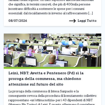
familiari della regione. Un dato superiore alla media nazionale
che significa, in termini concreti, che più di 400mila persone
incontrano difficoltà a sostenere le spese per i consumi
essenziali: dal riscaldamento in inverno al raffrescamento […]
Leggi Tutto
08/07/2026
Leinì, NBT: Avetta e Pentenero (Pd) sì la
proroga della commessa, ma chiedono
attenzione sul futuro del sito
La proroga della commessa di Intesa Sanpaolo e la
conseguente revoca della procedura di licenziamento collettivo
rappresentano «un’ottima notizia» per i 43 dipendenti di NBT
(Numero Blu Torino) di Leinì. È quanto affermano il consigliere