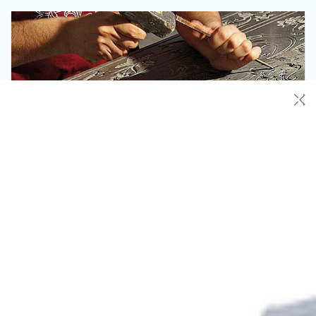
Made in Italy, CNA Piemonte lancia l’allarme:
“Servono meno burocrazia e più sostegno alle
imprese artigiane”
Il Made in Italy non è uno slogan, ma un sistema produttivo
fondato su competenze, lavoro quotidiano, qualità e
responsabilità. Un modello costruito ogni giorno da migliaia di
imprese artigiane che trasformano idee in prodotti, tradizione
in innovazione, identità in valore economico. In occasione della
Giornata del Made in Italy del 15 aprile, CNA Piemonte […]
Leggi Tutto
15/04/2026