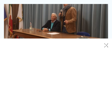
✕
Chivasso, il Festival “Chiavi di Lettura” entra
nel vivo: da Fabio Geda ad Alice Basso, grandi
nomi in città
Il Festival della Letteratura “Chiavi di Lettura” del Comune di
Chivasso entra nel vivo con un calendario ricco di appuntamenti
che intrecciano narrativa, attualità e impegno civile. A
inaugurare il nuovo ciclo di incontri sarà Fabio Geda, ospite
mercoledì 21 gennaio alle 18 nella biblioteca Movimente, dove
presenterà il suo ultimo libro “La casa dell’attesa” […]
Leggi Tutto
15/01/2026