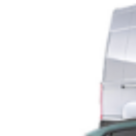
Chivasso, “La radura dei papaveri rossi”, il
nuovo romanzo di Salvatore Di Marco tra
memoria, guerra e umanità
È ambientato negli anni drammatici della Seconda guerra
mondiale “La radura dei papaveri rossi”, il nuovo romanzo di
Salvatore Di Marco, pubblicato da Pathos Edizioni Torino.
Un’opera intensa e profondamente umana, nata dai racconti del
padre dell’autore, ex combattente, ascoltati negli ultimi mesi di
vita mentre lo assisteva durante la malattia. Un tempo sospeso,
segnato […]
Leggi Tutto
14/12/2025