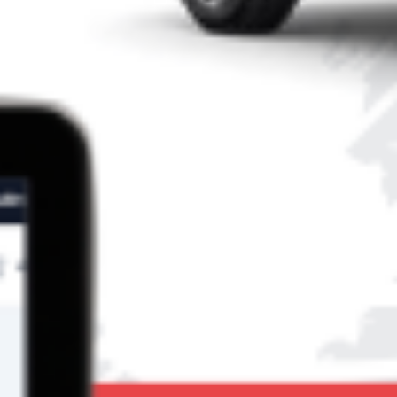
Chivasso, strepitoso successo per “Le voci di
dentro” di Eduardo: la Compagnia Avalon
conquista il pubblico
Grande partecipazione e applausi calorosi al Teatro Civico di
Chivasso, dove sabato 29 novembre è andata in scena la
commedia Le voci di dentro di Eduardo De Filippo,
rappresentata dalla pluripremiata Compagnia Avalon di
Battipaglia nell’ambito della nona edizione del Concorso
Internazionale di Teatro. La sala gremita e la qualità
dell’interpretazione hanno confermato ancora una […]
Leggi Tutto
30/11/2025