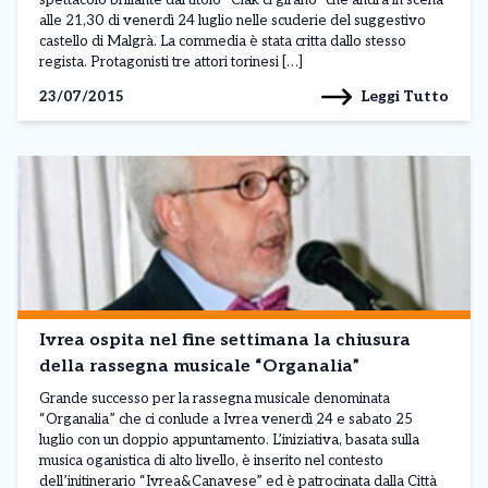
spettacolo brillante dal titolo “Ciak ci girano” che andrà in scena
alle 21,30 di venerdì 24 luglio nelle scuderie del suggestivo
castello di Malgrà. La commedia è stata critta dallo stesso
regista. Protagonisti tre attori torinesi […]
Leggi Tutto
23/07/2015
Ivrea ospita nel fine settimana la chiusura
della rassegna musicale “Organalia”
Grande successo per la rassegna musicale denominata
“Organalia” che ci conlude a Ivrea venerdì 24 e sabato 25
luglio con un doppio appuntamento. L’iniziativa, basata sulla
musica oganistica di alto livello, è inserito nel contesto
dell’initinerario “Ivrea&Canavese” ed è patrocinata dalla Città