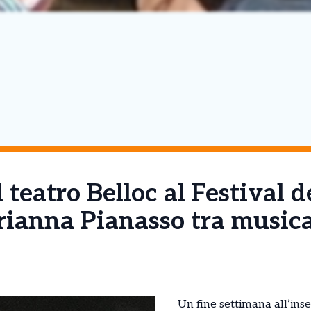
teatro Belloc al Festival de
rianna Pianasso tra musica
Un fine settimana all’inse