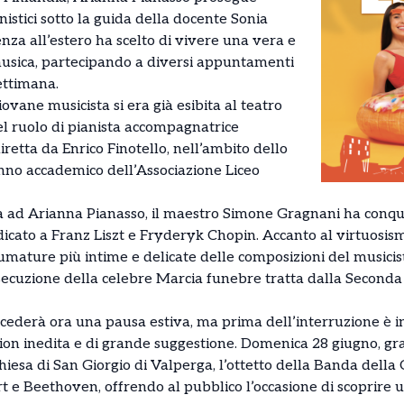
nistici sotto la guida della docente Sonia
nza all’estero ha scelto di vivere una vera e
usica, partecipando a diversi appuntamenti
settimana.
giovane musicista si era già esibita al teatro
nel ruolo di pianista accompagnatrice
etta da Enrico Finotello, nell’ambito dello
anno accademico dell’Associazione Liceo
a ad Arianna Pianasso, il maestro Simone Gragnani ha conqui
ato a Franz Liszt e Fryderyk Chopin. Accanto al virtuosismo 
fumature più intime e delicate delle composizioni del musici
secuzione della celebre Marcia funebre tratta dalla Seconda
 concederà ora una pausa estiva, ma prima dell’interruzione 
on inedita e di grande suggestione. Domenica 28 giugno, gra
hiesa di San Giorgio di Valperga, l’ottetto della Banda della 
 e Beethoven, offrendo al pubblico l’occasione di scoprire uno