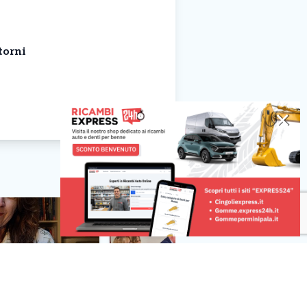
torni
✕