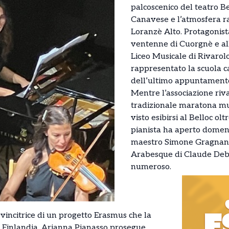
palcoscenico del teatro Be
Canavese e l’atmosfera ra
Loranzè Alto. Protagonist
ventenne di Cuorgnè e all
Liceo Musicale di Rivarol
rappresentato la scuola 
dell’ultimo appuntamento 
Mentre l’associazione riv
tradizionale maratona mus
visto esibirsi al Belloc olt
pianista ha aperto domeni
maestro Simone Gragnani
Arabesque di Claude Deb
numeroso.
vincitrice di un progetto Erasmus che la
n Finlandia, Arianna Pianasso prosegue