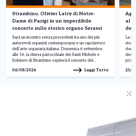
Strambino, Olivier Latry di Notre-
Agli
Dame di Parigi in un imperdibile
al “
concerto sullo storico organo Serassi
dedi
Sarà un incontro senza precedenti tra uno dei più
La sug
autorevoli organisti contemporanei e un capolavoro
stori
dell’arte organaria italiana. Domenica 6 settembre,
domen
alle 16, la chiesa parrocchiale dei Santi Michele e
dedica
Solutore di Strambino ospiterà il concerto del
promo
maestro Olivier Latry, titolare del grande organo
Edizio
Leggi Tutto
06/08/2026
25/0
della Cattedrale di Notre-Dame di Parigi e
cultur
protagonista delle più prestigiose […]
con gl
✕