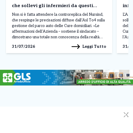
che sollevi gli infermieri da questi
infe
compiti»
man
Non si è fatta attendere la controreplica del Nursind,
L’Asl
che respinge le precisazioni diffuse dall’Asl To4 sulla
sollev
gestione del parco auto delle Cure domiciliari. «Le
delle 
affermazioni dell’Azienda – sostiene il sindacato –
Cure d
dimostrano una totale non conoscenza della realtà
l’Azie
quotidiana vissuta nei servizi, poiché la situazione sul
sosten
Leggi Tutto
31/07/2026
31/0
campo è ben diversa da quella descritta nei […]
corre
la man
✕