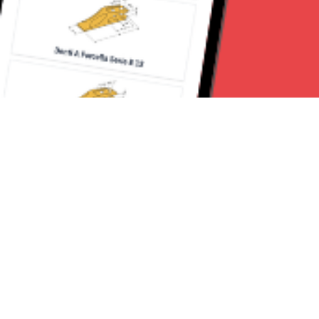
Seguici su:
CanaveseNews
Lavora con noi