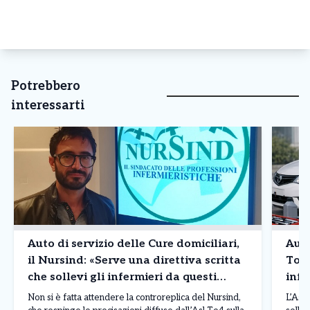
Potrebbero
interessarti
Auto di servizio delle Cure domiciliari,
Auto
il Nursind: «Serve una direttiva scritta
To4 
che sollevi gli infermieri da questi
infe
compiti»
man
Non si è fatta attendere la controreplica del Nursind,
L’Asl