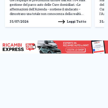
che respinge le precisazioni diffuse dall’Asl To4 sulla
sollev
gestione del parco auto delle Cure domiciliari. «Le
delle 
affermazioni dell’Azienda – sostiene il sindacato –
Cure d
dimostrano una totale non conoscenza della realtà
l’Azie
quotidiana vissuta nei servizi, poiché la situazione sul
sosten
Leggi Tutto
31/07/2026
31/0
campo è ben diversa da quella descritta nei […]
corre
la man
✕