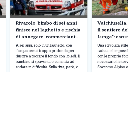
Rivarolo, bimbo di sei anni
Valchiusella,
finisce nel laghetto e rischia
il sentiero de
di annegare: commerciante
Lunga”: escur
si precipita e lo salva
recuperata d
A sei anni, solo in un laghetto, con
Una scivolata sulle 
Alpino
l’acqua ormai troppo profonda per
caduta e l’impossi
riuscire a toccare il fondo con i piedi. Il
con le proprie for
bambino si spaventa e comincia ad
necessario l’inter
andare in difficoltà. Sulla riva, però, c’è
Soccorso Alpino 
qualcuno che ha compreso
Piemontese per r
Leggi Tutto
07/08/2026
07/08/2026
immediatamente il pericolo: allunga un
un’escursionista ri
braccio, riesce ad afferrarlo e lo tira
pomeriggio di ier
fuori dall’acqua. Pochi istanti […]
2026, nella zona d
pressi del torrente
è scattato dopo [