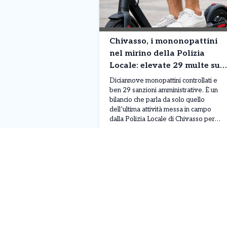
Chivasso, i mononopattini
nel mirino della Polizia
Locale: elevate 29 multe su
19 mezzi controllati
Diciannove monopattini controllati e
ben 29 sanzioni amministrative. È un
bilancio che parla da solo quello
dell’ultima attività messa in campo
dalla Polizia Locale di Chivasso per
verificare il rispetto delle norme che
Leggi Tutto
07/08/2026
regolano la circolazione dei mezzi
elettrici. Un dato particolarmente
significativo perché le violazioni
contestate superano addirittura il
numero dei veicoli fermati: in […]