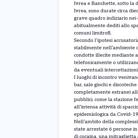
Ivrea e Banchette, sotto la 
Ivrea, sono durate circa die
grave quadro indiziario nei 
abitualmente dediti allo spa
comuni limitrofi.
Secondo l’ipotesi accusatoria
stabilmente nell’ambiente d
condotte illecite mediante a
telefonicamente o utilizzand
da eventuali intercettazioni
I luoghi di incontro venivano
bar, sale giochi e discoteche 
completamente estranei alle 
pubblici, come la stazione f
all’intensa attività di spac
epidemiologica da Covid-19
Nell’ambito della complessi
state arrestate 6 persone i
di cocaina, una mitraglietta 