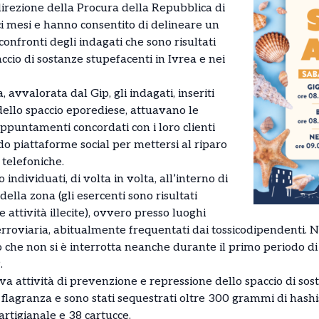
direzione della Procura della Repubblica di
ci mesi e hanno consentito di delineare un
confronti degli indagati che sono risultati
ccio di sostanze stupefacenti in Ivrea e nei
, avvalorata dal Gip, gli indagati, inseriti
ello spaccio eporediese, attuavano le
ppuntamenti concordati con i loro clienti
o piattaforme social per mettersi al riparo
 telefoniche.
 individuati, di volta in volta, all’interno di
della zona (gli esercenti sono risultati
attività illecite), ovvero presso luoghi
erroviaria, abitualmente frequentati dai tossicodipendenti. N
cio che non si è interrotta neanche durante il primo periodo
.
va attività di prevenzione e repressione dello spaccio di so
n flagranza e sono stati sequestrati oltre 300 grammi di has
artigianale e 38 cartucce.