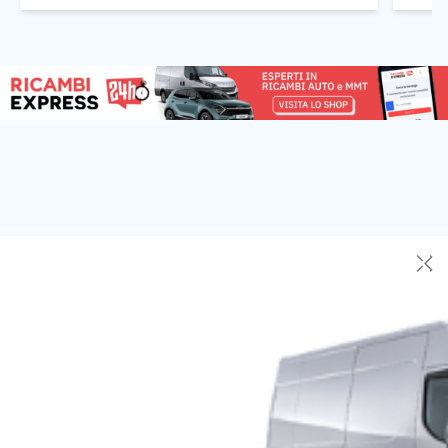
dell’Officina H di via Monte Navale 1, […]
✕