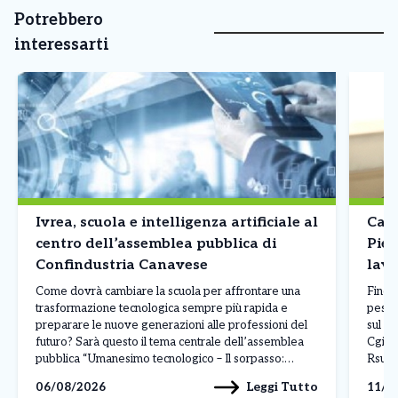
Potrebbero
interessarti
Ivrea, scuola e intelligenza artificiale al
Call
centro dell’assemblea pubblica di
Piem
Confindustria Canavese
lavo
arti
Come dovrà cambiare la scuola per affrontare una
Fino a
trasformazione tecnologica sempre più rapida e
pesan
preparare le nuove generazioni alle professioni del
sul co
futuro? Sarà questo il tema centrale dell’assemblea
Cgil, 
pubblica “Umanesimo tecnologico – Il sorpasso:
Rsu d
scuola guida nell’era dell’AI”, in programma
circa 
Leggi Tutto
06/08/2026
11/0
mercoledì 7 ottobre 2026, alle 17, negli spazi