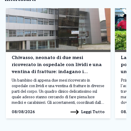
Chivasso, neonato di due mesi
Lanz
ricoverato in ospedale con lividi e una
poi 
ventina di fratture: indagano i
uno 
carabinieri
Un bambino di appena due mesi ricoverato in
Prima
ospedale con lividi e una ventina di fratture in diverse
l’auto
parti del corpo. Un quadro clinico delicatissimo sul
travol
quale adesso stanno cercando di fare piena luce
matti
medici e carabinieri. Gli accertamenti, coordinati dalla
dove q
Procura di Ivrea, dovranno soprattutto stabilire
lungo
Leggi Tutto
08/08/2026
08/0
l’origine delle lesioni e chiarire se il neonato […]
loro 