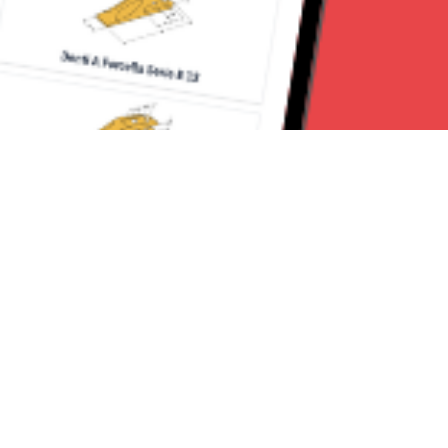
Seguici su:
CanaveseNews
Lavora con noi