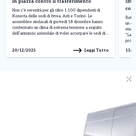
in piazza contro il trasferimento
Impr
conf
Non c’è serenità per gli oltre 1.100 dipendenti di
Konecta delle sedi di Ivrea, Asti e Torino. Le
Raffo
assemblee sindacali di giovedì 18 dicembre hanno
un or
confermato un clima di estrema tensione a seguito
studen
dell’annuncio aziendale di voler accorpare le sedi di
“Labor
Ivrea e Asti in un unico polo torinese entro giugno
promo
2026. Una decisione che […]
Grupp
Leggi Tutto
20/12/2025
13/0
Manifa
contr
Giunto
✕