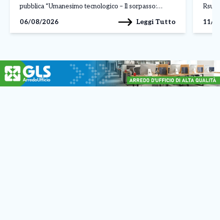
pubblica “Umanesimo tecnologico – Il sorpasso:
Rsu d
scuola guida nell’era dell’AI”, in programma
circa 
Leggi Tutto
06/08/2026
11/0
mercoledì 7 ottobre 2026, alle 17, negli spazi
dell’Officina H di via Monte Navale 1, […]