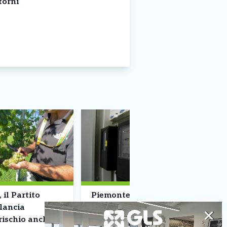
torni
, il Partito
Piemonte, oltre 205mila
lancia
famiglie in povertà
✕
 rischio anche
energetica: «Sempre più