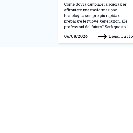
Confindustria Canavese
Come dovrà cambiare la scuola per
affrontare una trasformazione
tecnologica sempre più rapida e
preparare le nuove generazioni alle
professioni del futuro? Sarà questo il
tema centrale dell’assemblea pubblica
Leggi Tutto
06/08/2026
“Umanesimo tecnologico – Il sorpasso:
scuola guida nell’era dell’AI”, in
programma mercoledì 7 ottobre 2026,
alle 17, negli spazi dell’Officina H di
via Monte Navale 1, […]