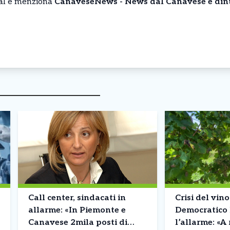
cial e menziona
CanaveseNews - News dal Canavese e din
Call center, sindacati in
Crisi del vino
allarme: «In Piemonte e
Democratico 
Canavese 2mila posti di
l’allarme: «A