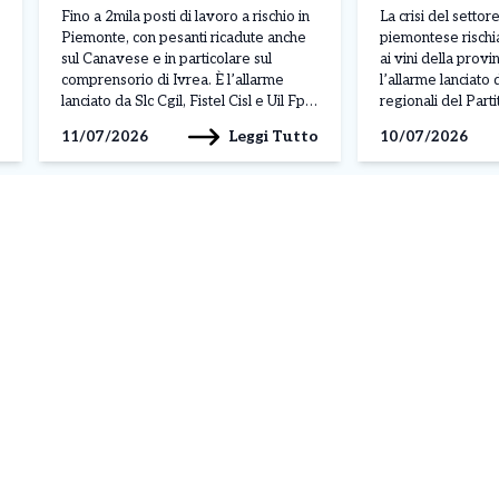
lavoro a rischio con
Erbaluce, Ca
Fino a 2mila posti di lavoro a rischio in
La crisi del settore
l’intelligenza artificiale»
Canavese Do
Piemonte, con pesanti ricadute anche
piemontese rischi
sul Canavese e in particolare sul
ai vini della provi
comprensorio di Ivrea. È l’allarme
l’allarme lanciato 
lanciato da Slc Cgil, Fistel Cisl e Uil Fpl
regionali del Par
durante l’Attivo Unitario delle Rsu dei
Alberto Avetta, M
Leggi Tutto
11/07/2026
10/07/2026
call center piemontesi, un settore che
Gianna Pentenero,
occupa circa 4mila addetti in regione su
riunione della III
un totale […]
Consiglio regiona
mercoledì 8 luglio
tema delle eccede