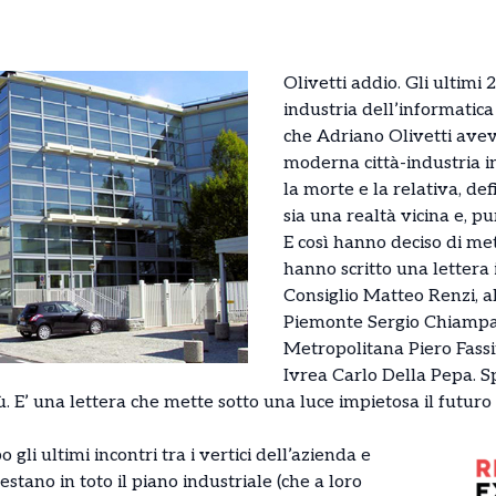
Olivetti addio. Gli ultimi
industria dell’informatica
che Adriano Olivetti ave
moderna città-industria i
la morte e la relativa, de
sia una realtà vicina e, pu
E così hanno deciso di me
hanno scritto una lettera 
Consiglio Matteo Renzi, a
Piemonte Sergio Chiampari
Metropolitana Piero Fassi
Ivrea Carlo Della Pepa. Sp
ù. E’ una lettera che mette sotto una luce impietosa il futur
o gli ultimi incontri tra i vertici dell’azienda e
testano in toto il piano industriale (che a loro