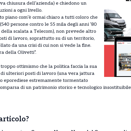
tiva chiusura dell’azienda) e chiedono un
zioni a ogni livello.
sto piano com’è ormai chiaro a tutti coloro che
(540 persone contro le 55 mila degli anni ’80
i della scalata a Telecom), non prevede altro
sti di lavoro, soprattutto su di un territorio,
lato da una crisi di cui non si vede la fine.
a della Olivetti”.
roppo ottimismo che la politica faccia la sua
di ulteriori posti di lavoro (una vera jattura
llo eporediese estremamente tormentato
comparsa di un patrimonio storico e tecnologico insostituibile
’articolo?