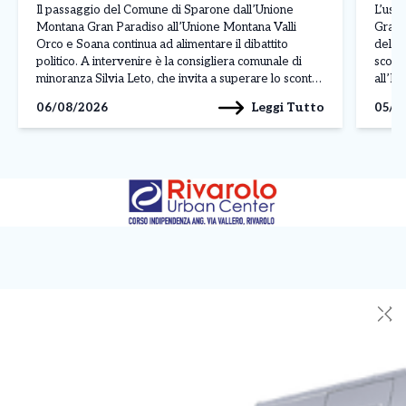
Il passaggio del Comune di Sparone dall’Unione
L’usc
Montana Gran Paradiso all’Unione Montana Valli
Gran 
Orco e Soana continua ad alimentare il dibattito
dell’
politico. A intervenire è la consigliera comunale di
scors
minoranza Silvia Leto, che invita a superare lo scontro
all’En
tra maggioranza e opposizione per concentrare
dell’U
Leggi Tutto
06/08/2026
05/0
l’attenzione sulle prospettive future del territorio.
sono m
«Non intendiamo alimentare una contrapposizione […]
rappre
✕