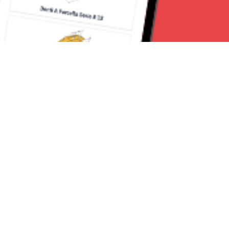
Seguici su:
CanaveseNews
Lavora con noi
Contattaci
Chi Siamo