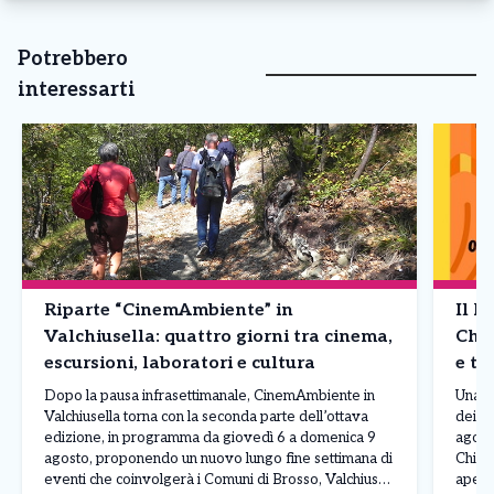
Potrebbero
interessarti
Riparte “CinemAmbiente” in
Il F
Valchiusella: quattro giorni tra cinema,
Chia
escursioni, laboratori e cultura
e te
Dopo la pausa infrasettimanale, CinemAmbiente in
Una gi
Valchiusella torna con la seconda parte dell’ottava
dei pr
edizione, in programma da giovedì 6 a domenica 9
agosto
agosto, proponendo un nuovo lungo fine settimana di
Chial
eventi che coinvolgerà i Comuni di Brosso, Valchiusa,
apert