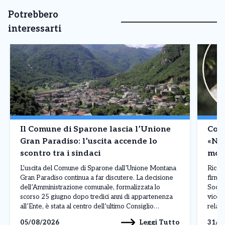
Potrebbero
interessarti
Il Comune di Sparone lascia l’Unione
Cons
Gran Paradiso: l’uscita accende lo
«Nel
scontro tra i sindaci
mozi
L’uscita del Comune di Sparone dall’Unione Montana
Ricev
Gran Paradiso continua a far discutere. La decisione
firma
dell’Amministrazione comunale, formalizzata lo
Social
scorso 25 giugno dopo tredici anni di appartenenza
vicep
all’Ente, è stata al centro dell’ultimo Consiglio
relazi
dell’Unione, riunito mercoledì 29 luglio, dove non
della 
Leggi Tutto
05/08/2026
31/0