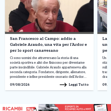
San Francesco al Campo: addio a
Lanz
Gabriele Araudo, una vita per l’Ardor e
una 
per lo sport canavesano
per 
Ci sono uomini che attraversano la storia di una
Un col
società sportiva e altri che finiscono per diventarne
stizzi
parte inscindibile. Gabriele Araudo apparteneva alla
sulla 
seconda categoria. Fondatore, dirigente, allenatore,
trasf
presidente e infine presidente onorario dell’Ardor
dramma
San Francesco, ha accompagnato per quasi
pensio
Leggi Tutto
09/08/2026
09/0
settant’anni la vita della società giallorossa,
mattin
diventando un punto di riferimento per generazioni di
giovani […]