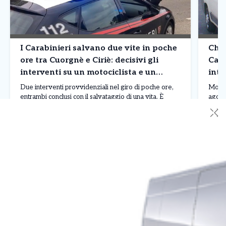
I Carabinieri salvano due vite in poche
Chiv
ore tra Cuorgnè e Ciriè: decisivi gli
Cast
interventi su un motociclista e un
inte
76enne
Due interventi provvidenziali nel giro di poche ore,
Momen
entrambi conclusi con il salvataggio di una vita. È
agost
accaduto nella giornata di martedì 4 agosto, quando i
rissa 
✕
carabinieri sono stati protagonisti di due operazioni a
ha ric
Cuorgnè e Ciriè, confermando ancora una volta il
opera
ruolo fondamentale svolto quotidianamente sul
sanita
Leggi Tutto
06/08/2026
06/0
territorio. Il primo episodio si è verificato nelle […]
centr