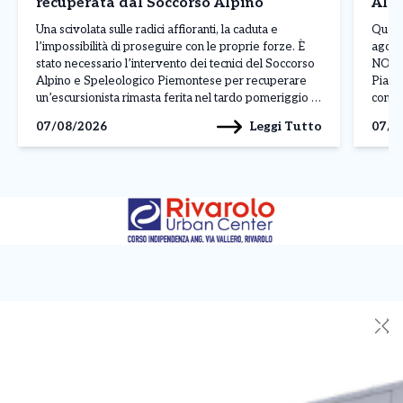
recuperata dal Soccorso Alpino
Alpi
Una scivolata sulle radici affioranti, la caduta e
Quest
l’impossibilità di proseguire con le proprie forze. È
agost
stato necessario l’intervento dei tecnici del Soccorso
NORD 
Alpino e Speleologico Piemontese per recuperare
Pianur
un’escursionista rimasta ferita nel tardo pomeriggio di
con f
ieri, mercoledì 5 agosto 2026, nella zona della Guja
mattin
Leggi Tutto
07/08/2026
07/0
Lunga, nei pressi del torrente Chiusella. L’allarme è
aumen
scattato dopo […]
attes
✕