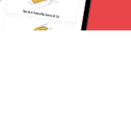
Seguici su:
CanaveseNews
Lavora con noi
Contattaci