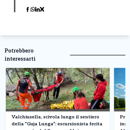
Potrebbero
interessarti
Valchiusella, scivola lungo il sentiero
Prev
della “Guja Lunga”: escursionista ferita
inst