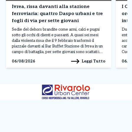
Ivrea, rissa davanti alla stazione
I Ca
ferroviaria: quattro Daspo urbani e tre
ore 
fogli di via per sette giovani
inte
76e
Sedie del dehors brandite come armi, calci e pugni
Due i
sotto gli occhi di clienti e passanti. A quasi sei mesi
entram
dalla violenta rissa che il 9 febbraio trasformò il
accad
piazzale davanti al Bar Buffet Stazione di Ivrea in un
carabi
campo di battaglia, per sette giovani sono scattati i
Cuorg
provvedimenti della Questura di Torino: quattro
ruolo
Leggi Tutto
06/08/2026
06/0
Daspo […]
territ