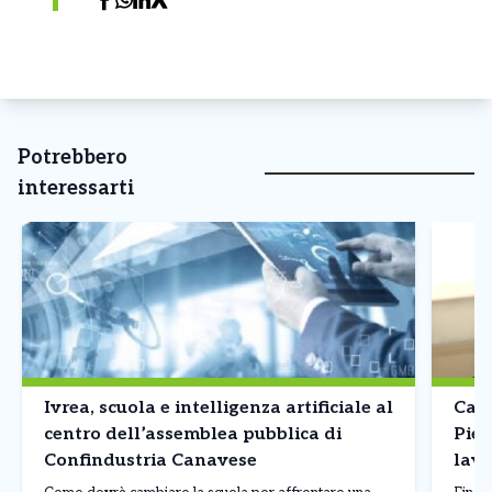
Potrebbero
interessarti
Ivrea, scuola e intelligenza artificiale al
Call
centro dell’assemblea pubblica di
Piem
Confindustria Canavese
lavo
arti