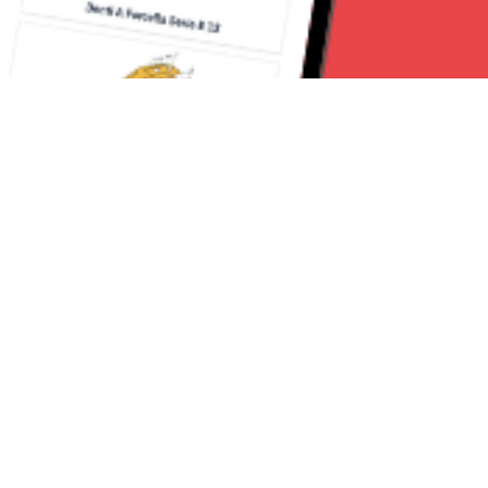
Seguici su:
CanaveseNews
Lavora con noi
Contattaci
Chi Siamo