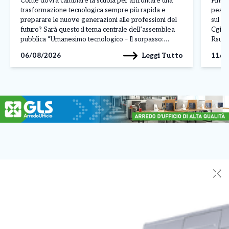
Come dovrà cambiare la scuola per affrontare una
Fino a
trasformazione tecnologica sempre più rapida e
pesan
preparare le nuove generazioni alle professioni del
sul co
futuro? Sarà questo il tema centrale dell’assemblea
Cgil, 
pubblica “Umanesimo tecnologico – Il sorpasso:
Rsu d
scuola guida nell’era dell’AI”, in programma
circa 
Leggi Tutto
06/08/2026
11/0
mercoledì 7 ottobre 2026, alle 17, negli spazi
dell’Officina H di via Monte Navale 1, […]
✕