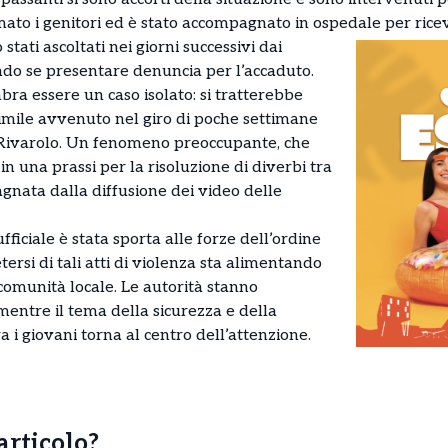
amato i genitori ed è stato accompagnato in ospedale per rice
 stati ascoltati nei giorni successivi dai
ndo se presentare denuncia per l’accaduto.
mbra essere un caso isolato: si tratterebbe
imile avvenuto nel giro di poche settimane
i Rivarolo. Un fenomeno preoccupante, che
n una prassi per la risoluzione di diverbi tra
gnata dalla diffusione dei video delle
ficiale è stata sporta alle forze dell’ordine
etersi di tali atti di violenza sta alimentando
comunità locale. Le autorità stanno
mentre il tema della sicurezza e della
 i giovani torna al centro dell’attenzione.
’articolo?