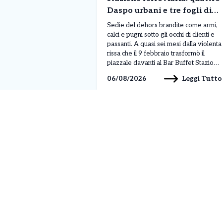
Daspo urbani e tre fogli di
via per sette giovani
Sedie del dehors brandite come armi,
calci e pugni sotto gli occhi di clienti e
passanti. A quasi sei mesi dalla violenta
rissa che il 9 febbraio trasformò il
piazzale davanti al Bar Buffet Stazione
di Ivrea in un campo di battaglia, per
Leggi Tutto
06/08/2026
sette giovani sono scattati i
provvedimenti della Questura di
Torino: quattro Daspo […]