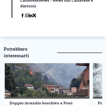
CanaveseNews - News dal Canavese e
dintorni
Potrebbero
interessarti
Doppio incendio boschivo a Pont
Prev