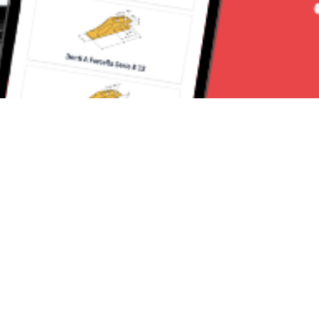
Seguici su:
CanaveseNews
Lavora con noi