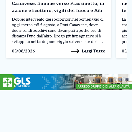
Canavese: fiamme verso Frassinetto, in
mol
azione elicottero, vigili del fuoco e Aib
temp
Can
Doppio intervento dei soccorritori nel pomeriggio di
La qua
oggi, mercoledì 5 agosto, a Pont Canavese, dove
contin
due incendi boschivi sono divampati a poche ore di
giorni
distanza l’uno dall’altro. Il rogo più impegnativo si è
accom
sviluppato nel tardo pomeriggio sul versante della
proba
montagna che costeggia la strada provinciale per
eleva
Leggi Tutto
05/08/2026
05/0
Frassinetto, in borgata Santa Maria. Le fiamme,
rischi
alimentate […]
tregu