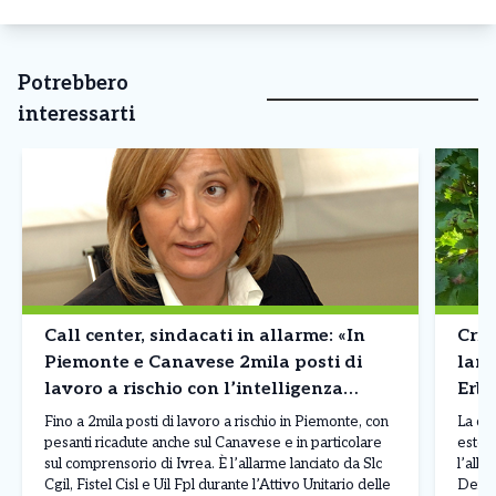
Potrebbero
interessarti
Call center, sindacati in allarme: «In
Cris
Piemonte e Canavese 2mila posti di
lanc
lavoro a rischio con l’intelligenza
Erba
artificiale»
Fino a 2mila posti di lavoro a rischio in Piemonte, con
La cri
pesanti ricadute anche sul Canavese e in particolare
estend
sul comprensorio di Ivrea. È l’allarme lanciato da Slc
l’alla
Cgil, Fistel Cisl e Uil Fpl durante l’Attivo Unitario delle
Democ