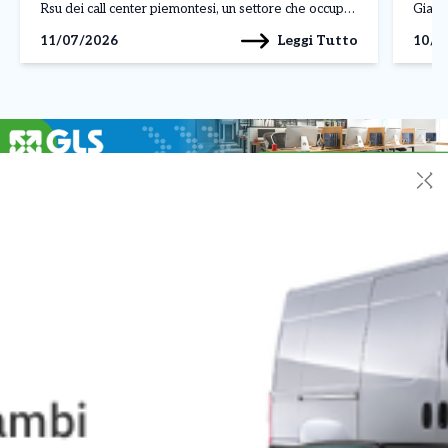
Rsu dei call center piemontesi, un settore che occupa
Giann
circa 4mila addetti in regione su un totale […]
III C
Leggi Tutto
11/07/2026
10/0
mercol
ecced
✕