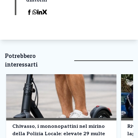
dintorni
Potrebbero
interessarti
Chivasso, i mononopattini nel mirino
Riva
della Polizia Locale: elevate 29 multe
lagh