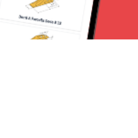
Seguici su:
CanaveseNews
Lavora con noi