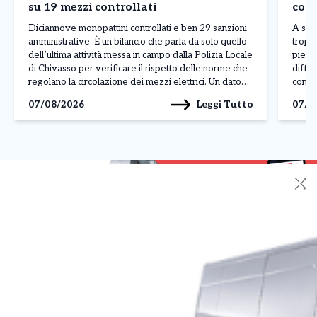
su 19 mezzi controllati
comm
Diciannove monopattini controllati e ben 29 sanzioni
A sei 
amministrative. È un bilancio che parla da solo quello
troppo
dell’ultima attività messa in campo dalla Polizia Locale
piedi.
di Chivasso per verificare il rispetto delle norme che
diffic
regolano la circolazione dei mezzi elettrici. Un dato
compr
particolarmente significativo perché le violazioni
bracci
Leggi Tutto
07/08/2026
07/0
contestate superano addirittura il numero dei veicoli
Pochi 
fermati: in […]
✕