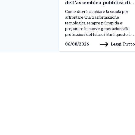
dell’assemblea pubblica di
Confindustria Canavese
Come dovrà cambiare la scuola per
affrontare una trasformazione
tecnologica sempre più rapida e
preparare le nuove generazioni alle
professioni del futuro? Sarà questo il
tema centrale dell’assemblea pubblica
Leggi Tutto
06/08/2026
“Umanesimo tecnologico – Il sorpasso:
scuola guida nell’era dell’AI”, in
programma mercoledì 7 ottobre 2026,
alle 17, negli spazi dell’Officina H di
via Monte Navale 1, […]