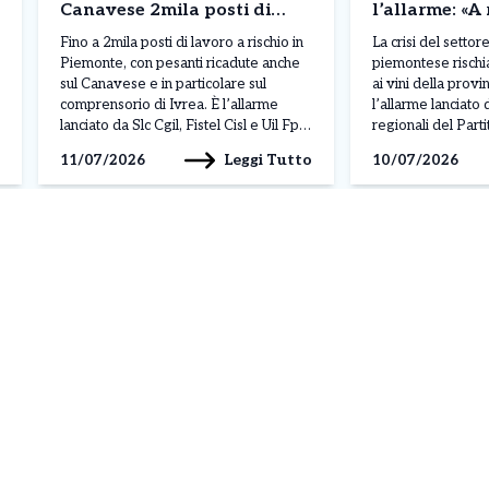
Canavese 2mila posti di
l’allarme: «A
lavoro a rischio con
Erbaluce, Ca
Fino a 2mila posti di lavoro a rischio in
La crisi del settore
l’intelligenza artificiale»
Canavese Do
Piemonte, con pesanti ricadute anche
piemontese rischi
sul Canavese e in particolare sul
ai vini della provi
comprensorio di Ivrea. È l’allarme
l’allarme lanciato 
lanciato da Slc Cgil, Fistel Cisl e Uil Fpl
regionali del Par
durante l’Attivo Unitario delle Rsu dei
Alberto Avetta, M
Leggi Tutto
11/07/2026
10/07/2026
call center piemontesi, un settore che
Gianna Pentenero,
occupa circa 4mila addetti in regione su
riunione della III
un totale […]
Consiglio regiona
mercoledì 8 luglio
tema delle eccede