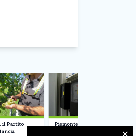
, il Partito
Piemonte, oltre 205mila
lancia
famiglie in povertà
✕