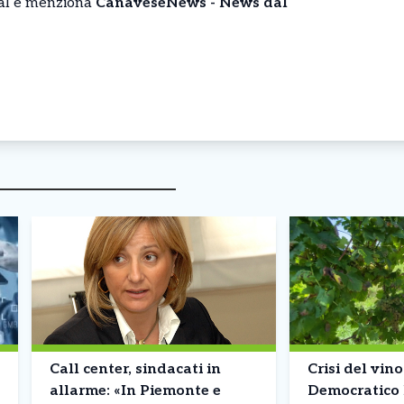
cial e menziona
CanaveseNews - News dal
Call center, sindacati in
Crisi del vino
allarme: «In Piemonte e
Democratico 