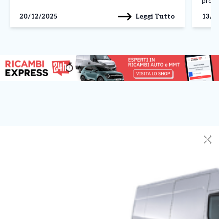
promo
2026. Una decisione che […]
Grupp
Leggi Tutto
20/12/2025
13/0
Manifa
contr
Giunto
✕