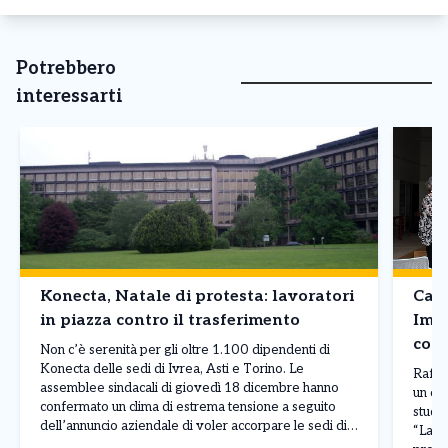
Potrebbero
interessarti
Konecta, Natale di protesta: lavoratori
Cana
in piazza contro il trasferimento
Impr
conf
Non c’è serenità per gli oltre 1.100 dipendenti di
Konecta delle sedi di Ivrea, Asti e Torino. Le
Raffo
assemblee sindacali di giovedì 18 dicembre hanno
un or
confermato un clima di estrema tensione a seguito
studen
dell’annuncio aziendale di voler accorpare le sedi di
“Labor
Ivrea e Asti in un unico polo torinese entro giugno