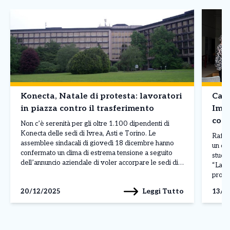
Konecta, Natale di protesta: lavoratori
Cana
in piazza contro il trasferimento
Impr
conf
Non c’è serenità per gli oltre 1.100 dipendenti di
Konecta delle sedi di Ivrea, Asti e Torino. Le
Raffo
assemblee sindacali di giovedì 18 dicembre hanno
un or
confermato un clima di estrema tensione a seguito
studen
dell’annuncio aziendale di voler accorpare le sedi di
“Labor
Ivrea e Asti in un unico polo torinese entro giugno
promo
2026. Una decisione che […]
Grupp
Leggi Tutto
20/12/2025
13/0
Manifa
contr
Giunto