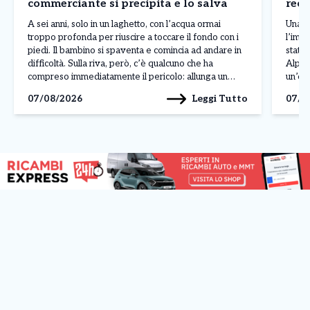
commerciante si precipita e lo salva
recu
A sei anni, solo in un laghetto, con l’acqua ormai
Una sc
troppo profonda per riuscire a toccare il fondo con i
l’impo
piedi. Il bambino si spaventa e comincia ad andare in
stato 
difficoltà. Sulla riva, però, c’è qualcuno che ha
Alpin
compreso immediatamente il pericolo: allunga un
un’esc
braccio, riesce ad afferrarlo e lo tira fuori dall’acqua.
ieri,
Leggi Tutto
07/08/2026
07/0
Pochi istanti […]
Lunga,
scatt