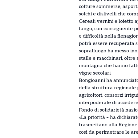
colture sommerse, asporta
solchi e dislivelli che co
Cereali vernini e loietto a
fango, con conseguente pe
e difficoltà nella fienagion
potrà essere recuperata so
sopralluogo ha messo inolt
stalle e macchinari, oltre 
montagna che hanno fatto
vigne secolari.
Bongioanni ha annunciato
della struttura regionale
agricoltori, consorzi irrigu
interpoderale di accedere 
Fondo di solidarietà nazio
«La priorità – ha dichiara
trasmettano alla Regione 
così da perimetrare le are