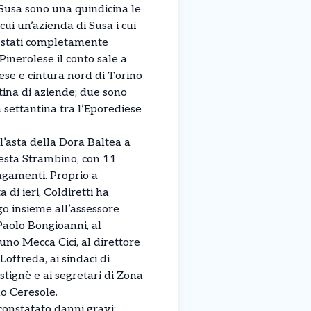
i Susa sono una quindicina le
ui un’azienda di Susa i cui
o stati completamente
inerolese il conto sale a
ese e cintura nord di Torino
tina di aziende; due sono
settantina tra l’Eporediese
 l’asta della Dora Baltea a
testa Strambino, con 11
agamenti. Proprio a
 di ieri, Coldiretti ha
o insieme all’assessore
Paolo Bongioanni, al
uno Mecca Cici, al direttore
Loffreda, ai sindaci di
tignè e ai segretari di Zona
o Ceresole.
constatato danni gravi: