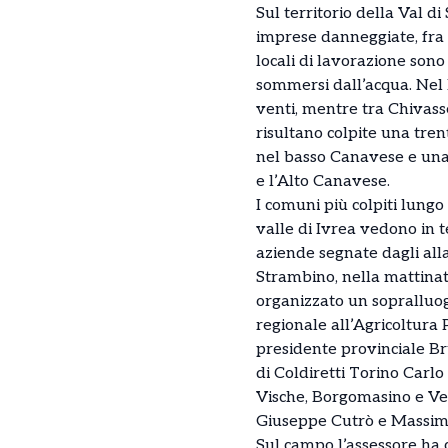
Sul territorio della Val d
imprese danneggiate, fra c
locali di lavorazione son
sommersi dall’acqua. Nel P
venti, mentre tra Chivass
risultano colpite una tren
nel basso Canavese e una 
e l’Alto Canavese.
I comuni più colpiti lungo
valle di Ivrea vedono in 
aziende segnate dagli all
Strambino, nella mattinata
organizzato un sopralluog
regionale all’Agricoltura 
presidente provinciale Br
di Coldiretti Torino Carlo 
Vische, Borgomasino e Ves
Giuseppe Cutrò e Massim
Sul campo l’assessore ha 