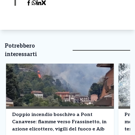
Potrebbero
interessarti
Doppio incendio boschivo a Pont
Prev
Canavese: fiamme verso Frassinetto, in
mol
azione elicottero, vigili del fuoco e Aib
temp