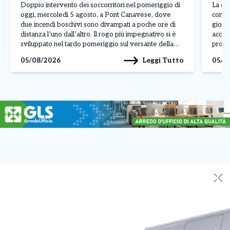
Can
Doppio intervento dei soccorritori nel pomeriggio di
La qua
oggi, mercoledì 5 agosto, a Pont Canavese, dove
contin
due incendi boschivi sono divampati a poche ore di
giorni
distanza l’uno dall’altro. Il rogo più impegnativo si è
accom
sviluppato nel tardo pomeriggio sul versante della
proba
montagna che costeggia la strada provinciale per
eleva
Leggi Tutto
05/08/2026
05/0
Frassinetto, in borgata Santa Maria. Le fiamme,
rischi
alimentate […]
tregu
✕