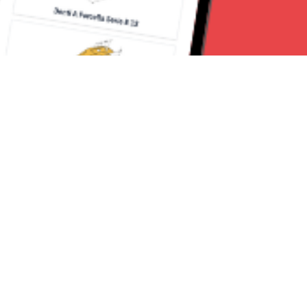
Seguici su:
CanaveseNews
Lavora con noi
Contattaci
Chi Siamo