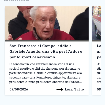
San Francesco al Campo: addio a
Lanz
Gabriele Araudo, una vita per l’Ardor e
una 
per lo sport canavesano
per 
Ci sono uomini che attraversano la storia di una
Un col
società sportiva e altri che finiscono per diventarne
stizzi
parte inscindibile. Gabriele Araudo apparteneva alla
sulla 
seconda categoria. Fondatore, dirigente, allenatore,
trasf
presidente e infine presidente onorario dell’Ardor
dramma
San Francesco, ha accompagnato per quasi
pensio
Leggi Tutto
09/08/2026
09/0
settant’anni la vita della società giallorossa,
mattin
diventando un punto di riferimento per generazioni di
giovani […]