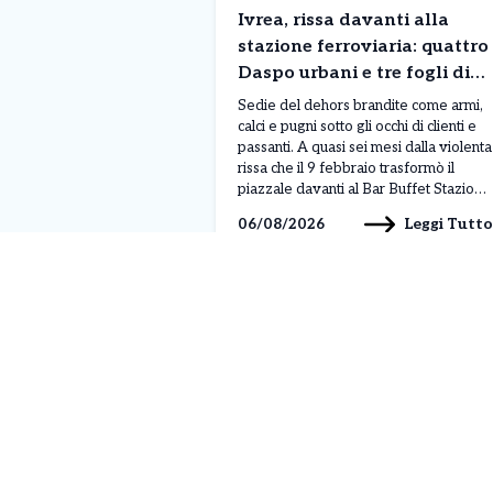
Ivrea, rissa davanti alla
stazione ferroviaria: quattro
Daspo urbani e tre fogli di
via per sette giovani
Sedie del dehors brandite come armi,
calci e pugni sotto gli occhi di clienti e
passanti. A quasi sei mesi dalla violenta
rissa che il 9 febbraio trasformò il
piazzale davanti al Bar Buffet Stazione
di Ivrea in un campo di battaglia, per
Leggi Tutto
06/08/2026
sette giovani sono scattati i
provvedimenti della Questura di
Torino: quattro Daspo […]