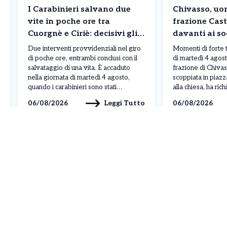
I Carabinieri salvano due
Chivasso, uom
vite in poche ore tra
frazione Cas
Cuorgnè e Ciriè: decisivi gli
davanti ai soc
interventi su un motociclista
intervengono
Due interventi provvidenziali nel giro
Momenti di forte 
e un 76enne
118
di poche ore, entrambi conclusi con il
di martedì 4 agost
salvataggio di una vita. È accaduto
frazione di Chivas
nella giornata di martedì 4 agosto,
scoppiata in piazz
quando i carabinieri sono stati
alla chiesa, ha ric
protagonisti di due operazioni a
carabinieri del N
Leggi Tutto
06/08/2026
06/08/2026
Cuorgnè e Ciriè, confermando ancora
radiomobile di Ch
una volta il ruolo fondamentale svolto
personale sanitar
quotidianamente sul territorio. Il primo
una prima ricostru
episodio si è verificato nelle […]
dell’episodio vi 
[…]