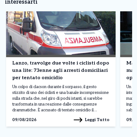
interessarti
Lanzo, travolge due volte i ciclisti dopo
Mazz
una lite: 73enne agli arresti domiciliari
macc
per tentato omicidio
oper
Un colpo di clacson durante il sorpasso, il gesto
Un gua
stizzito di uno dei ciclisti e una banale incomprensione
interv
sulla strada che, nel giro di pochi istanti, si sarebbe
mano 
trasformata in una reazione dalle conseguenze
ingran
drammatiche. È accusato di tentato omicidio il
sabat
pensionato di 73 anni, residente a Coassolo, che nella
55 ann
Leggi Tutto
09/08/2026
09/0
mattinata di ieri, sabato 8 […]
un imp