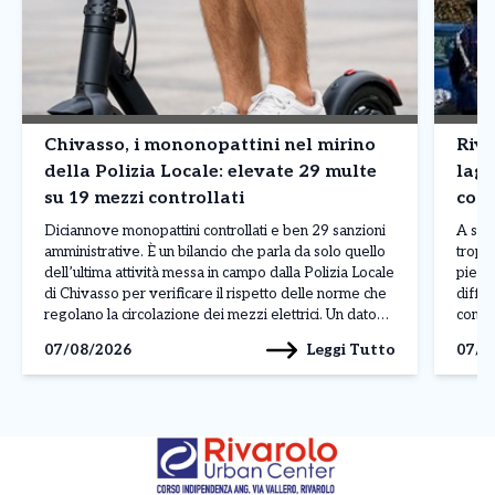
Chivasso, i mononopattini nel mirino
Riva
della Polizia Locale: elevate 29 multe
lagh
su 19 mezzi controllati
comm
Diciannove monopattini controllati e ben 29 sanzioni
A sei 
amministrative. È un bilancio che parla da solo quello
troppo
dell’ultima attività messa in campo dalla Polizia Locale
piedi.
di Chivasso per verificare il rispetto delle norme che
diffic
regolano la circolazione dei mezzi elettrici. Un dato
compr
particolarmente significativo perché le violazioni
bracci
Leggi Tutto
07/08/2026
07/0
contestate superano addirittura il numero dei veicoli
Pochi 
fermati: in […]