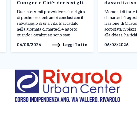
Cuorgnè e Ciriè: decisivi gli
davanti ai soc
interventi su un motociclista
intervengono
Due interventi provvidenziali nel giro
Momenti di forte 
e un 76enne
118
di poche ore, entrambi conclusi con il
di martedì 4 agost
salvataggio di una vita. È accaduto
frazione di Chivas
nella giornata di martedì 4 agosto,
scoppiata in piazz
quando i carabinieri sono stati
alla chiesa, ha ric
protagonisti di due operazioni a
carabinieri del N
Leggi Tutto
06/08/2026
06/08/2026
Cuorgnè e Ciriè, confermando ancora
radiomobile di Ch
una volta il ruolo fondamentale svolto
personale sanitar
quotidianamente sul territorio. Il primo
una prima ricostru
episodio si è verificato nelle […]
dell’episodio vi 
[…]