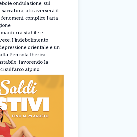
ebole ondulazione, sul
saccatura, attraverserà il
fenomeni, complice l’aria
gione.
 manterrà stabile e
nvece, l’indebolimento
a depressione orientale e un
lla Penisola Iberica,
nstabile, favorendo la
i sull’arco alpino.