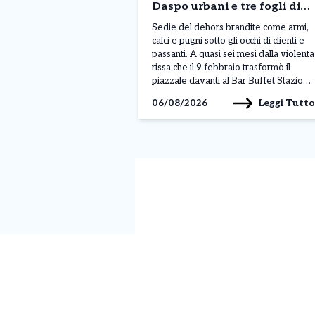
Daspo urbani e tre fogli di
via per sette giovani
Sedie del dehors brandite come armi,
calci e pugni sotto gli occhi di clienti e
passanti. A quasi sei mesi dalla violenta
rissa che il 9 febbraio trasformò il
piazzale davanti al Bar Buffet Stazione
di Ivrea in un campo di battaglia, per
Leggi Tutto
06/08/2026
sette giovani sono scattati i
provvedimenti della Questura di
Torino: quattro Daspo […]