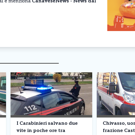
cial e menziona
CanaveseNews - News dal
I Carabinieri salvano due
Chivasso, uom
vite in poche ore tra
frazione Cas