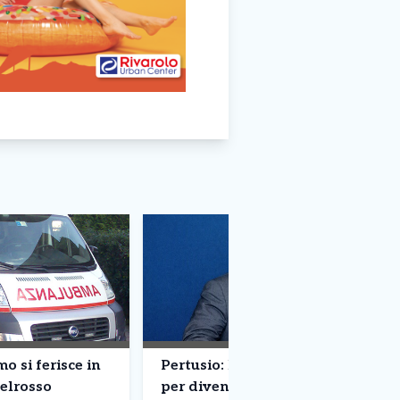
o si ferisce in
Pertusio: lascia l’ospedale
telrosso
per diventare medico di