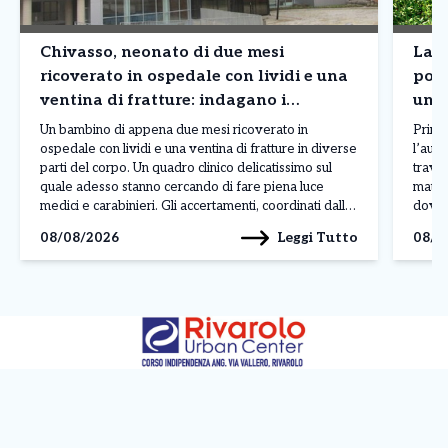
Chivasso, neonato di due mesi
Lanz
ricoverato in ospedale con lividi e una
poi 
ventina di fratture: indagano i
uno 
carabinieri
Un bambino di appena due mesi ricoverato in
Prima
ospedale con lividi e una ventina di fratture in diverse
l’auto
parti del corpo. Un quadro clinico delicatissimo sul
travol
quale adesso stanno cercando di fare piena luce
matti
medici e carabinieri. Gli accertamenti, coordinati dalla
dove q
Procura di Ivrea, dovranno soprattutto stabilire
lungo
Leggi Tutto
08/08/2026
08/0
l’origine delle lesioni e chiarire se il neonato […]
loro 