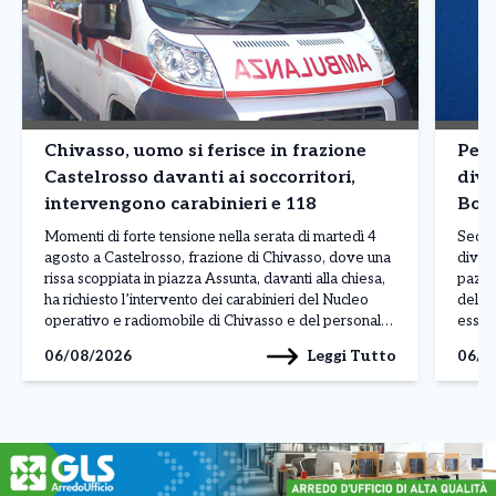
Chivasso, uomo si ferisce in frazione
Pert
Castelrosso davanti ai soccorritori,
dive
intervengono carabinieri e 118
Boer
Momenti di forte tensione nella serata di martedì 4
Secon
agosto a Castelrosso, frazione di Chivasso, dove una
divent
rissa scoppiata in piazza Assunta, davanti alla chiesa,
pazien
ha richiesto l’intervento dei carabinieri del Nucleo
dell’
operativo e radiomobile di Chivasso e del personale
esser
sanitario del 118. Secondo una prima ricostruzione, al
canav
Leggi Tutto
06/08/2026
06/0
centro dell’episodio vi sarebbe un uomo di […]
ha inf
vasco