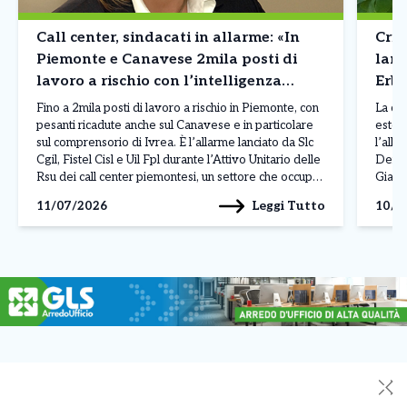
Call center, sindacati in allarme: «In
Cris
Piemonte e Canavese 2mila posti di
lanc
lavoro a rischio con l’intelligenza
Erba
artificiale»
Fino a 2mila posti di lavoro a rischio in Piemonte, con
La cri
pesanti ricadute anche sul Canavese e in particolare
estend
sul comprensorio di Ivrea. È l’allarme lanciato da Slc
l’alla
Cgil, Fistel Cisl e Uil Fpl durante l’Attivo Unitario delle
Democ
Rsu dei call center piemontesi, un settore che occupa
Giann
circa 4mila addetti in regione su un totale […]
III C
Leggi Tutto
11/07/2026
10/0
mercol
ecced
✕