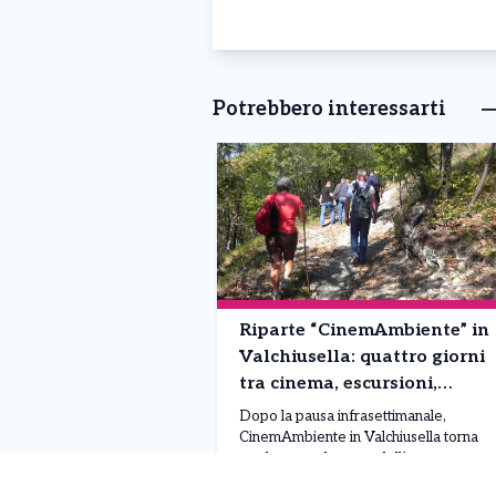
Potrebbero interessarti
Riparte “CinemAmbiente” in
Valchiusella: quattro giorni
tra cinema, escursioni,
laboratori e cultura
Dopo la pausa infrasettimanale,
CinemAmbiente in Valchiusella torna
con la seconda parte dell’ottava
edizione, in programma da giovedì 6 a