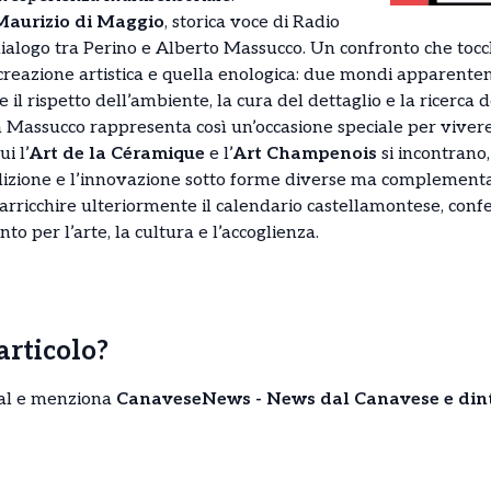
Maurizio di Maggio
, storica voce di Radio
ialogo tra Perino e Alberto Massucco. Un confronto che tocch
a creazione artistica e quella enologica: due mondi apparente
il rispetto dell’ambiente, la cura del dettaglio e la ricerca d
 Massucco rappresenta così un’occasione speciale per viver
i l’
Art de la Céramique
e l’
Art Champenois
si incontrano,
radizione e l’innovazione sotto forme diverse ma complementa
rricchire ulteriormente il calendario castellamontese, con
to per l’arte, la cultura e l’accoglienza.
’articolo?
cial e menziona
CanaveseNews - News dal Canavese e din