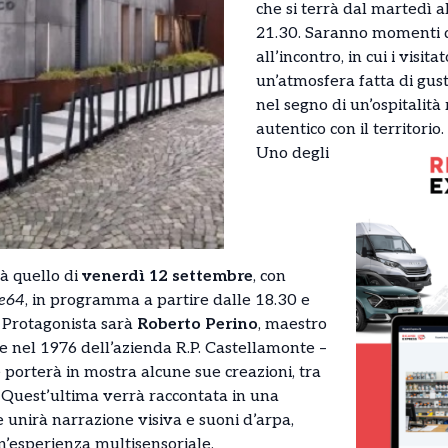
che si terrà dal martedì a
21.30. Saranno momenti de
all’incontro, in cui i visi
un’atmosfera fatta di gust
nel segno di un’ospitalità
autentico con il territorio.
Uno degli
à quello di
venerdì 12 settembre
, con
e64
, in programma a partire dalle 18.30 e
. Protagonista sarà
Roberto Perino
, maestro
re nel 1976 dell’azienda R.P. Castellamonte –
 porterà in mostra alcune sue creazioni, tra
. Quest’ultima verrà raccontata in una
unirà narrazione visiva e suoni d’arpa,
n’esperienza multisensoriale.