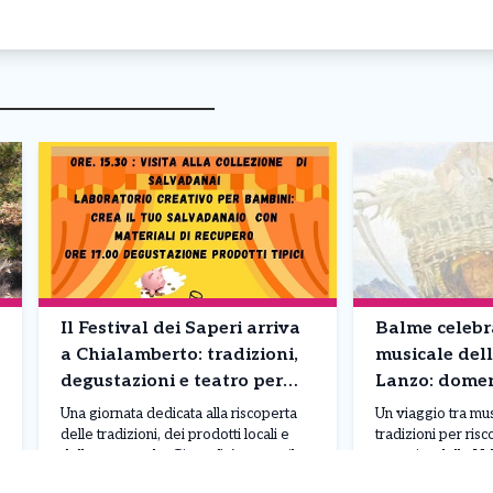
Il Festival dei Saperi arriva
Balme celebr
a Chialamberto: tradizioni,
musicale dell
degustazioni e teatro per
Lanzo: domen
valorizzare il territorio
spettacolo d
Una giornata dedicata alla riscoperta
Un viaggio tra mus
Quintino Cas
delle tradizioni, dei prodotti locali e
tradizioni per risc
dello spettacolo. Giovedì 6 agosto il
autentica delle Val
Festival dei Saperi farà tappa a
lo spirito di “La M