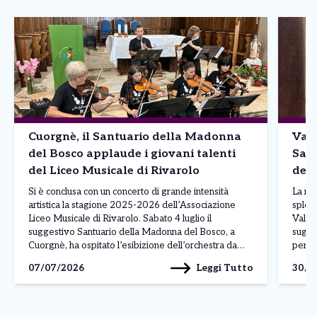
Cuorgnè, il Santuario della Madonna
Valp
del Bosco applaude i giovani talenti
San 
del Liceo Musicale di Rivarolo
dell
Ivre
Si è conclusa con un concerto di grande intensità
La mus
artistica la stagione 2025-2026 dell’Associazione
splend
Liceo Musicale di Rivarolo. Sabato 4 luglio il
Valpe
suggestivo Santuario della Madonna del Bosco, a
sugge
Cuorgnè, ha ospitato l’esibizione dell’orchestra da
per il
camera diretta da Enrico Finotello, protagonista di un
Musica
Leggi Tutto
07/07/2026
30/0
progetto condiviso con l’Istituto Musicale L. Lessona
viaggi
APS di Volpiano. La scelta […]
della 