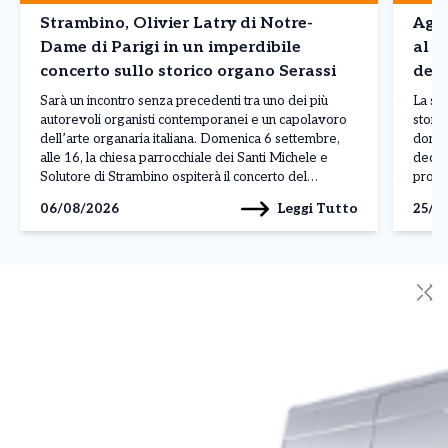
Strambino, Olivier Latry di Notre-
Agli
Dame di Parigi in un imperdibile
al “
concerto sullo storico organo Serassi
dedi
Sarà un incontro senza precedenti tra uno dei più
La sug
autorevoli organisti contemporanei e un capolavoro
stori
dell’arte organaria italiana. Domenica 6 settembre,
domen
alle 16, la chiesa parrocchiale dei Santi Michele e
dedica
Solutore di Strambino ospiterà il concerto del
promo
maestro Olivier Latry, titolare del grande organo
Edizio
Leggi Tutto
06/08/2026
25/0
della Cattedrale di Notre-Dame di Parigi e
cultur
protagonista delle più prestigiose […]
con gl
✕