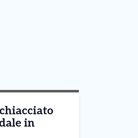
schiacciato
edale in