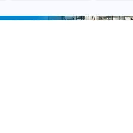
quotidianamente sul territorio. Il primo
una prima ricostru
episodio si è verificato nelle […]
dell’episodio vi 
[…]
u:
CanaveseNews
Lavora con noi
Fai
Contattaci
Pe