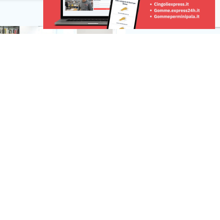
zione, al centro
Medicina nel 2018, ha infatti scelto di
sarebbe un uomo di
lasciare l’incarico di chirurgo vascolare
all’ospedale San Giovanni Bosco […]
Risorse
 una segnalazione
r la tua pubblicità