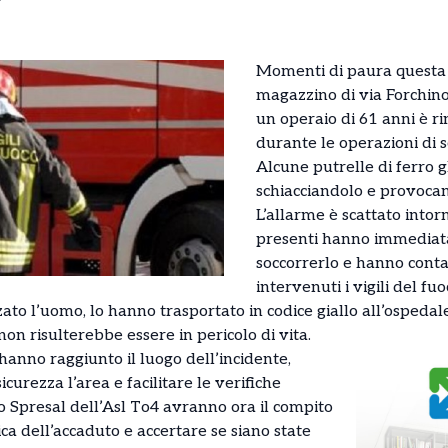
Momenti di paura questa 
magazzino di via Forchino
un operaio di 61 anni è r
durante le operazioni di s
Alcune putrelle di ferro 
schiacciandolo e provocand
L’allarme è scattato intorn
presenti hanno immediat
soccorrerlo e hanno contat
intervenuti i vigili del fuo
zato l’uomo, lo hanno trasportato in codice giallo all’ospedale
n risulterebbe essere in pericolo di vita.
 hanno raggiunto il luogo dell’incidente,
urezza l’area e facilitare le verifiche
llo Spresal dell’Asl To4 avranno ora il compito
ica dell’accaduto e accertare se siano state