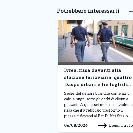
Potrebbero interessarti
Ivrea, rissa davanti alla
stazione ferroviaria: quattro
Daspo urbani e tre fogli di
via per sette giovani
Sedie del dehors brandite come armi,
calci e pugni sotto gli occhi di clienti e
passanti. A quasi sei mesi dalla violenta
rissa che il 9 febbraio trasformò il
piazzale davanti al Bar Buffet Stazione
di Ivrea in un campo di battaglia, per
Leggi Tutto
06/08/2026
sette giovani sono scattati i
provvedimenti della Questura di