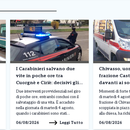
I Carabinieri salvano due
Chivasso, uom
vite in poche ore tra
frazione Cas
Cuorgnè e Ciriè: decisivi gli
davanti ai soc
interventi su un motociclista
intervengono
Due interventi provvidenziali nel giro
Momenti di forte 
e un 76enne
118
di poche ore, entrambi conclusi con il
di martedì 4 agost
salvataggio di una vita. È accaduto
frazione di Chivas
nella giornata di martedì 4 agosto,
scoppiata in piazz
quando i carabinieri sono stati
alla chiesa, ha ric
protagonisti di due operazioni a
carabinieri del N
Leggi Tutto
06/08/2026
06/08/2026
Cuorgnè e Ciriè, confermando ancora
radiomobile di Ch
una volta il ruolo fondamentale svolto
personale sanitar