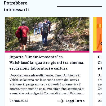
Potrebbero
interessarti
Riparte “CinemAmbiente” in
Il F
Valchiusella: quattro giorni tra cinema,
Chia
escursioni, laboratori e cultura
e te
Dopo la pausa infrasettimanale, CinemAmbiente in
Una gi
Valchiusella torna con la seconda parte dell’ottava
dei pr
edizione, in programma da giovedì 6 a domenica 9
agosto
agosto, proponendo un nuovo lungo fine settimana di
Chial
eventi che coinvolgerà i Comuni di Brosso, Valchiusa,
apert
Issiglio e Vistrorio. La rassegna itinerante, ormai
Loco 
Leggi Tutto
04/08/2026
03/0
diventata un appuntamento di riferimento dell’estate
dall’