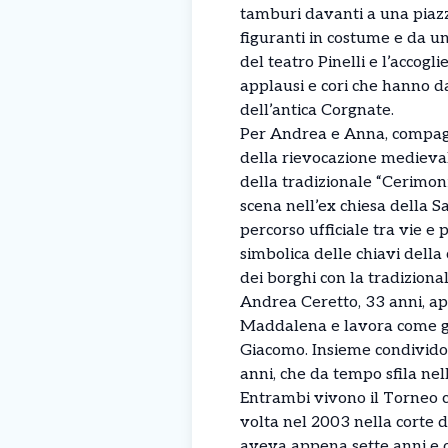
tamburi davanti a una piazz
figuranti in costume e da un
del teatro Pinelli e l’accogli
applausi e cori che hanno d
dell’antica Corgnate.
Per Andrea e Anna, compagn
della rievocazione medievale
della tradizionale “Cerimon
scena nell’ex chiesa della Sa
percorso ufficiale tra vie e p
simbolica delle chiavi della 
dei borghi con la tradiziona
Andrea Ceretto, 33 anni, a
Maddalena e lavora come gia
Giacomo. Insieme condividon
anni, che da tempo sfila ne
Entrambi vivono il Torneo c
volta nel 2003 nella corte 
aveva appena sette anni e og