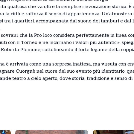
ta qualcosa che va oltre la semplice rievocazione storica. È u
la città e rafforza il senso di appartenenza. Un’atmosfera 
rsi tra i quartieri, accompagnata dal suono dei tamburi e dal 
.
 sovrani, che la Pro loco considera perfettamente in linea con
uti con il Torneo e ne incarnano i valori più autentici», spi
Roberta Plemone, sottolineando il forte legame della coppia c
a è arrivata come una sorpresa inattesa, ma vissuta con en
agnare Cuorgnè nel cuore del suo evento più identitario, que
rande teatro a cielo aperto, dove storia, tradizione e senso 