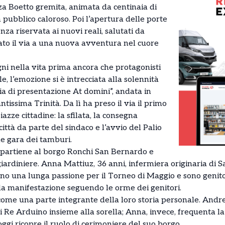
a Boetto gremita, animata da centinaia di
 pubblico caloroso. Poi l’apertura delle porte
enza riservata ai nuovi reali, salutati da
ato il via a una nuova avventura nel cuore
i nella vita prima ancora che protagonisti
, l’emozione si è intrecciata alla solennità
ia di presentazione At domini”, andata in
ntissima Trinità. Da lì ha preso il via il primo
iazze cittadine: la sfilata, la consegna
città da parte del sindaco e l’avvio del Palio
le gara dei tamburi.
ppartiene al borgo Ronchi San Bernardo e
rdiniere. Anna Mattiuz, 36 anni, infermiera originaria di Sa
o una lunga passione per il Torneo di Maggio e sono genitori 
lla manifestazione seguendo le orme dei genitori.
ome una parte integrante della loro storia personale. Andr
di Re Arduino insieme alla sorella; Anna, invece, frequenta 
gi ricopre il ruolo di cerimoniere del suo borgo.