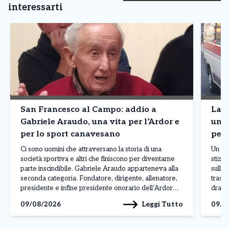
interessarti
San Francesco al Campo: addio a
Lanz
Gabriele Araudo, una vita per l’Ardor e
una 
per lo sport canavesano
per 
Ci sono uomini che attraversano la storia di una
Un col
società sportiva e altri che finiscono per diventarne
stizzi
parte inscindibile. Gabriele Araudo apparteneva alla
sulla 
seconda categoria. Fondatore, dirigente, allenatore,
trasf
presidente e infine presidente onorario dell’Ardor
dramma
San Francesco, ha accompagnato per quasi
pensio
Leggi Tutto
09/08/2026
09/0
settant’anni la vita della società giallorossa,
mattin
diventando un punto di riferimento per generazioni di
giovani […]