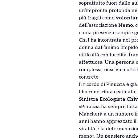
soprattutto fuori dalle au
un’impronta profonda nel
più fragili come
volontar
dell’associazione
Nemo
, 
e una presenza sempre g
Chi l’ha incontrata nel p
donna dall’animo limpido,
difficoltà con lucidità, fr
affettuosa. Una persona 
complessi, riusciva a offri
concrete.
Il ricordo di Pinuccia è gi
l’ha conosciuta e stimata.
Sinistra Ecologista Chi
«Pinuccia ha sempre lottat
Mancherà a un numero inf
anni hanno apprezzato il 
vitalità e la determinazi
meno». Un pensiero anch