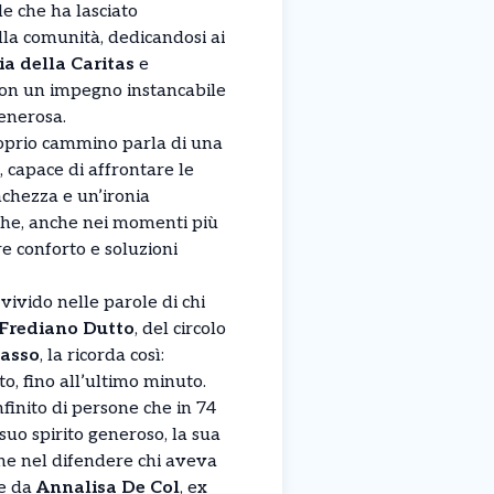
le che ha lasciato
la comunità, dedicandosi ai
ia della Caritas
e
con un impegno instancabile
enerosa.
roprio cammino parla di una
 capace di affrontare le
anchezza e un’ironia
che, anche nei momenti più
re conforto e soluzioni
à vivido nelle parole di chi
Frediano Dutto
, del circolo
vasso
, la ricorda così:
o, fino all’ultimo minuto.
inito di persone che in 74
suo spirito generoso, la sua
one nel difendere chi aveva
e da
Annalisa De Col
, ex