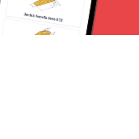
Seguici su:
CanaveseNews
Lavora con noi
Contattaci