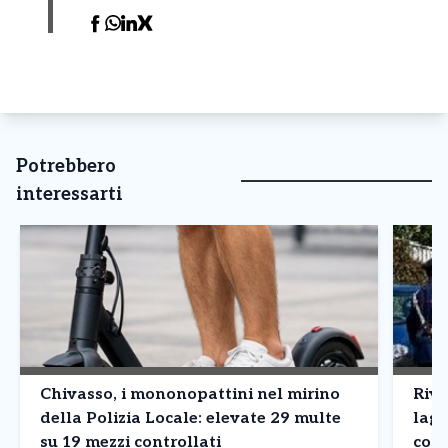
Potrebbero
interessarti
Chivasso, i mononopattini nel mirino
Riva
della Polizia Locale: elevate 29 multe
lagh
su 19 mezzi controllati
comm