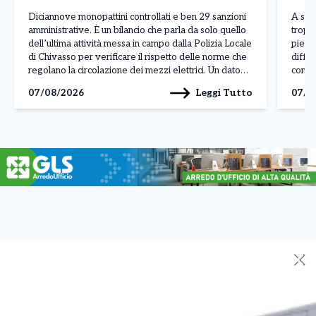
Diciannove monopattini controllati e ben 29 sanzioni
A sei 
amministrative. È un bilancio che parla da solo quello
troppo
dell’ultima attività messa in campo dalla Polizia Locale
piedi.
di Chivasso per verificare il rispetto delle norme che
diffic
regolano la circolazione dei mezzi elettrici. Un dato
compr
particolarmente significativo perché le violazioni
bracci
Leggi Tutto
07/08/2026
07/0
contestate superano addirittura il numero dei veicoli
Pochi 
fermati: in […]
✕