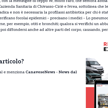
 con la meningite di ceppo W, molto raro, che sembra abbia 
’azienda Sanitaria di Chivasso-Ciriè e Ivrea, sottolinea che
dica e non è necessaria la profilassi antibiotica per chi è sta
erificano focolai epidemici – precisano i medici – Lo pneumo
e, per esempio, otiti e bronchiti; qualora si verifichi un ab
 poi diffondersi anche ad altre parti del corpo, causando, per
’articolo?
cial e menziona
CanaveseNews - News dal