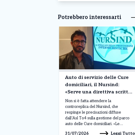
Potrebbero interessarti
Auto di servizio delle Cure
domiciliari, il Nursind:
«Serve una direttiva scritta
che sollevi gli infermieri da
Non si è fatta attendere la
questi compiti»
controreplica del Nursind, che
respinge le precisazioni diffuse
dall’Asl To4 sulla gestione del parco
auto delle Cure domiciliari. «Le
affermazioni dell’Azienda – sostiene il
Leggi Tutto
31/07/2026