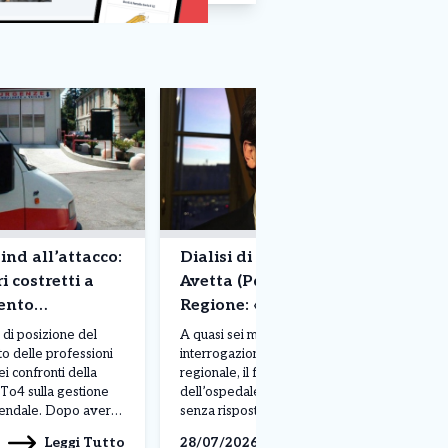
ind all’attacco:
Dialisi di Ivrea, Alberto
i costretti a
Avetta (Pd) incalza la
mento
Regione: «Nessuna certezza
 soldi di tasca
sulla riapertura del reparto»
di posizione del
A quasi sei mesi dalla prima
ato delle professioni
interrogazione presentata in Consiglio
ei confronti della
regionale, il futuro del reparto di Dialisi
 To4 sulla gestione
dell’ospedale di Ivrea resta ancora
iendale. Dopo aver
senza risposte certe. A denunciarlo è il
o le criticità legate
consigliere regionale del Partito
Leggi Tutto
Leggi Tutto
28/07/2026