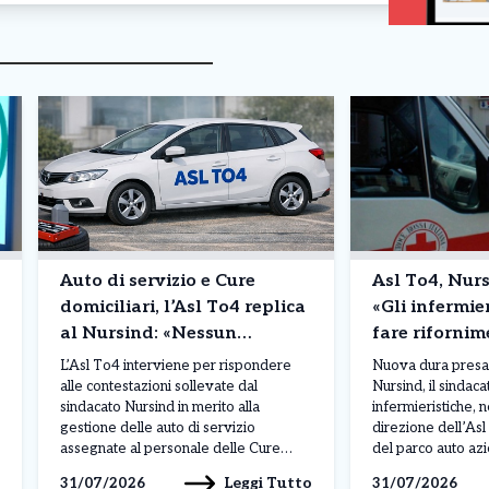
Auto di servizio e Cure
Asl To4, Nurs
domiciliari, l’Asl To4 replica
«Gli infermier
al Nursind: «Nessun
fare riforni
infermiere si occupa della
anticipando i
L’Asl To4 interviene per rispondere
Nuova dura presa 
manutenzione»
propria»
alle contestazioni sollevate dal
Nursind, il sindac
sindacato Nursind in merito alla
infermieristiche, n
gestione delle auto di servizio
direzione dell’Asl
assegnate al personale delle Cure
del parco auto az
domiciliari. Attraverso una nota
più volte denunciat
Leggi Tutto
31/07/2026
31/07/2026