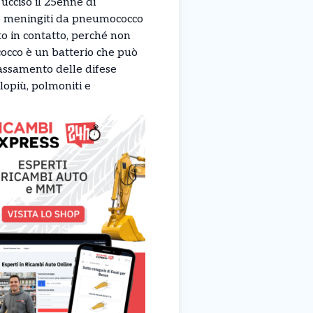
ucciso il 25enne di
 le meningiti da pneumococco
to in contatto, perché non
cocco è un batterio che può
bassamento delle difese
lopiù, polmoniti e