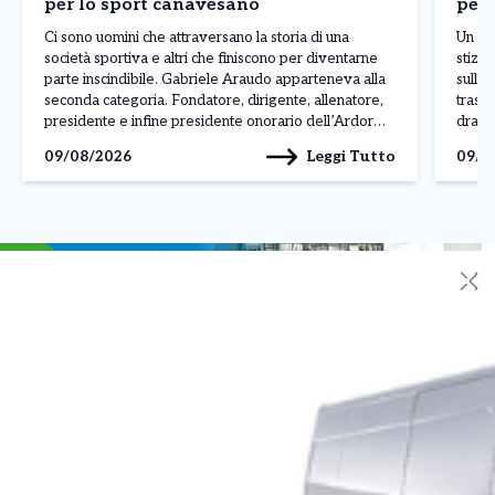
per lo sport canavesano
per 
Ci sono uomini che attraversano la storia di una
Un col
società sportiva e altri che finiscono per diventarne
stizzi
parte inscindibile. Gabriele Araudo apparteneva alla
sulla 
seconda categoria. Fondatore, dirigente, allenatore,
trasf
presidente e infine presidente onorario dell’Ardor
dramma
San Francesco, ha accompagnato per quasi
pensio
Leggi Tutto
09/08/2026
09/0
settant’anni la vita della società giallorossa,
mattin
diventando un punto di riferimento per generazioni di
giovani […]
✕