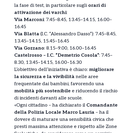
la fase di test, in particolare sugli
orari di
attivazione dei varchi
:
Via Marconi
: 7.45–8.45, 13.45–14.15, 16.00–
16.45
Via Blatta
(I.C. “Alessandro Dasso”): 7.45–8.45,
13.45–14.15, 15.45–16.45
Via Gozzano
: 8.15–9.00, 16.00–16.45
Castelrosso – I.C. “Demetrio Cosola”
: 7.45–
8.30, 13.45–14.15, 16.00–16.30
L’obiettivo dell’iniziativa è chiaro:
migliorare
la sicurezza e la vivibilità
nelle aree
frequentate dai bambini, favorendo una
mobilità più sostenibile
e riducendo il rischio
di incidenti davanti alle scuole.
«Ogni cittadino – ha dichiarato il
Comandante
della Polizia Locale Marco Lauria
– ha il
dovere di maturare una sensibilità civica che
presti massima attenzione e rispetto alle Zone