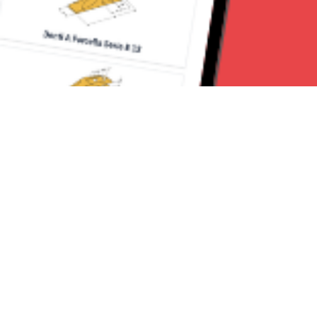
Seguici su:
CanaveseNews
Lavora con noi