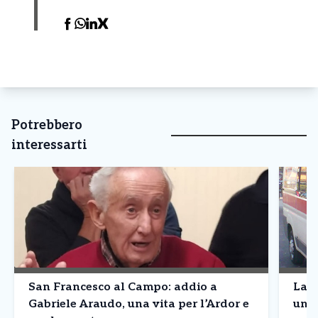
Potrebbero
interessarti
San Francesco al Campo: addio a
Lanz
Gabriele Araudo, una vita per l’Ardor e
una 